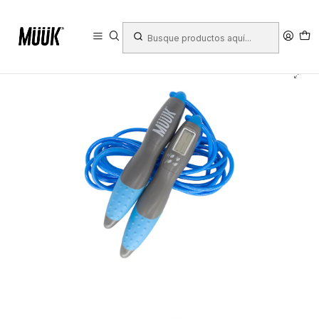
Inicio
Deportes
Fitness y Fuerza
Acondicionamiento
Cuerdas de salto
Cuerda De Salto Muuk Pvc Con Contador Digital