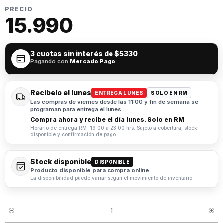
PRECIO
15.990
3 cuotas sin interés de
$5330
Pagando con
Mercado Pago
Recíbelo el lunes
ENTREGA LUNES
SOLO EN RM
Las compras de viernes desde las 11:00 y fin de semana se
programan para entrega el lunes.
Compra ahora y recibe el día lunes. Solo en RM
Horario de entrega RM: 19:00 a 23:00 hrs. Sujeto a cobertura, stock
disponible y confirmación de pago.
Stock disponible
DISPONIBLE
Producto disponible para compra online.
La disponibilidad puede variar según el movimiento de inventario.
Cantidad