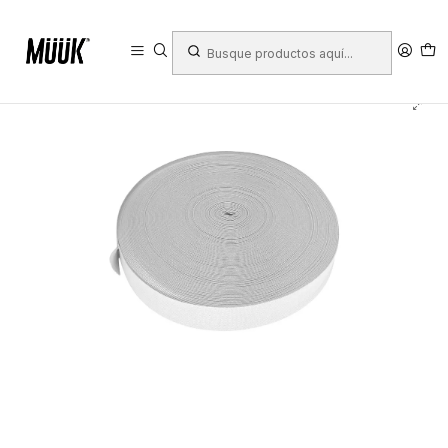
Inicio
Deportes
Deportes Colectivos
Fútbol
Equipamiento Cancha
Demarcador de cancha
Elástico Demarcador Muuk Blanco 50 Mt