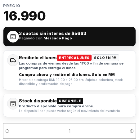
PRECIO
16.990
3 cuotas sin interés de
$5663
Pagando con
Mercado Pago
Recíbelo el lunes
ENTREGA LUNES
SOLO EN RM
Las compras de viernes desde las 11:00 y fin de semana se
programan para entrega el lunes.
Compra ahora y recibe el día lunes. Solo en RM
Horario de entrega RM: 19:00 a 23:00 hrs. Sujeto a cobertura, stock
disponible y confirmación de pago.
Stock disponible
DISPONIBLE
Producto disponible para compra online.
La disponibilidad puede variar según el movimiento de inventario.
Cantidad