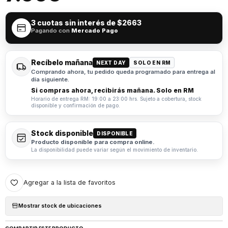
3 cuotas sin interés de
$2663
Pagando con
Mercado Pago
Recíbelo mañana
NEXT DAY
SOLO EN RM
Comprando ahora, tu pedido queda programado para entrega al
día siguiente.
Si compras ahora, recibirás mañana. Solo en RM
Horario de entrega RM: 19:00 a 23:00 hrs. Sujeto a cobertura, stock
disponible y confirmación de pago.
Stock disponible
DISPONIBLE
Producto disponible para compra online.
La disponibilidad puede variar según el movimiento de inventario.
Agregar a la lista de favoritos
Mostrar stock de ubicaciones