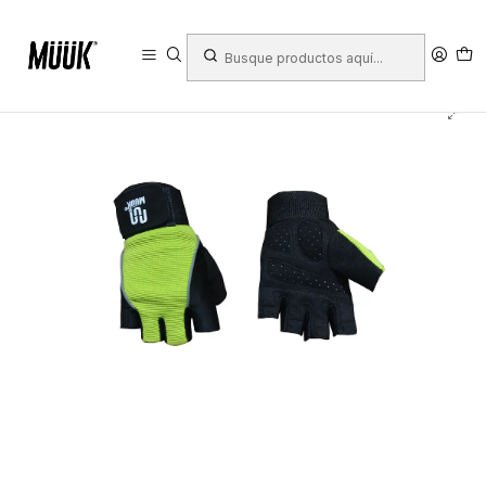
Inicio
Deportes
Fitness y Fuerza
Fuerza
Calleras y Guantes
Guantes Para Pesas Muuk Super Fibra Polyster Pu