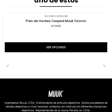
uno de estos
MUUKMUUK002436
|
Palo de Hockey Cesped Muuk Osorno
67.990
VER OPCIONES
Importadora Muuk LTDA. Distribuidores de artículos deportivos. Somos proveedores de
tiendas deportivas a nivel nacional, contamos con artículos en diferentes disciplinas
deportivas. Representantes de la marca Penalty en Chile.