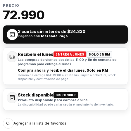
PRECIO
72.990
3 cuotas sin interés de
$24.330
Pagando con
Mercado Pago
Recíbelo el lunes
ENTREGA LUNES
SOLO EN RM
Las compras de viernes desde las 11:00 y fin de semana se
programan para entrega el lunes.
Compra ahora y recibe el día lunes. Solo en RM
Horario de entrega RM: 19:00 a 23:00 hrs. Sujeto a cobertura, stock
disponible y confirmación de pago.
Stock disponible
DISPONIBLE
Producto disponible para compra online.
La disponibilidad puede variar según el movimiento de inventario.
Agregar a la lista de favoritos