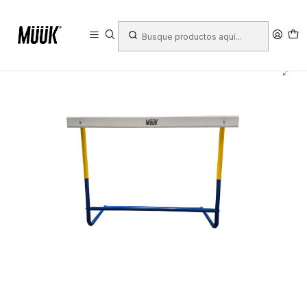
Inicio
Deportes
Deportes Colectivos
Fútbol
Equipamiento Cancha
Vallas de salto
Valla De Salto Atletismo Muuk Classic