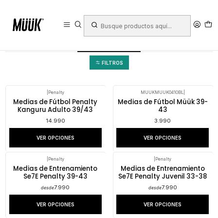
Inicio
Ropa Deportiva
Hombre
Ropa
Medias
Medias
FILTROS
|
Penalty
MUUKMUUK0410BL
|
Medias de Fútbol Penalty
Medias de Fútbol Müük 39-
Kanguru Adulto 39/43
43
14.990
3.990
VER OPCIONES
VER OPCIONES
|
Penalty
|
Penalty
Medias de Entrenamiento
Medias de Entrenamiento
Se7E Penalty 39-43
Se7E Penalty Juvenil 33-38
7.990
7.990
desde
desde
VER OPCIONES
VER OPCIONES