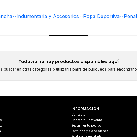
ancha
Indumentaria y Accesorios
Ropa Deportiva
Penal
Arbitro
Todavía no hay productos disponibles aquí
 buscar en otras categorías o utilizar la barra de búsqueda para encontrar 
INFORMACIÓN
s
Contacto
es
Contacto Postventa
to
Seguimiento pedido
a
Términos y Condiciones
Politica de reembolso