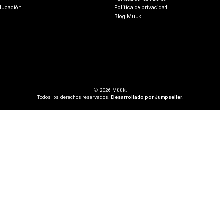
Educación
Política de privacidad
Blog Muuk
2026 Müük.
Todos los derechos reservados.
Desarrollado por Jumpseller
.