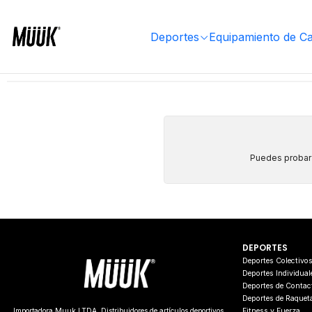
Inicio
Ropa Deportiva
Niño
Uniformes
Arbitro
Deportes
Equipamiento de C
Puedes probar a
DEPORTES
Deportes Colectivo
Deportes Individual
Deportes de Contac
Deportes de Raquet
Fitness y Fuerza
Importadora Muuk LTDA. Distribuidores de artículos deportivos.