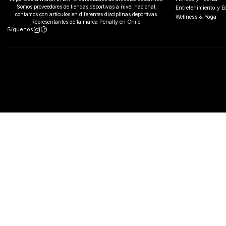
Somos proveedores de tiendas deportivas a nivel nacional,
Entretenimiento y 
contamos con artículos en diferentes disciplinas deportivas.
Wellness & Yoga
Representantes de la marca Penalty en Chile.
Síguenos