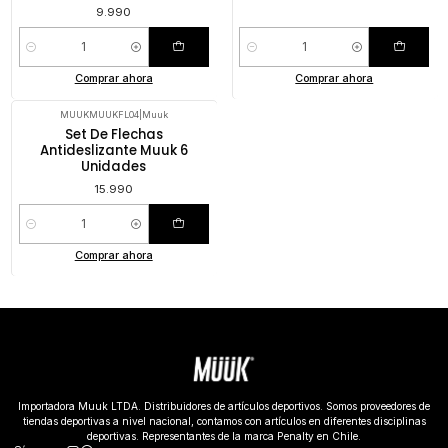
9.990
Cantidad
Cantidad
Comprar ahora
Comprar ahora
MUUKMUUKFL04
|
Muuk
Set De Flechas
Antideslizante Muuk 6
Unidades
15.990
Cantidad
Comprar ahora
Importadora Muuk LTDA. Distribuidores de artículos deportivos. Somos proveedores de
tiendas deportivas a nivel nacional, contamos con artículos en diferentes disciplinas
deportivas. Representantes de la marca Penalty en Chile.