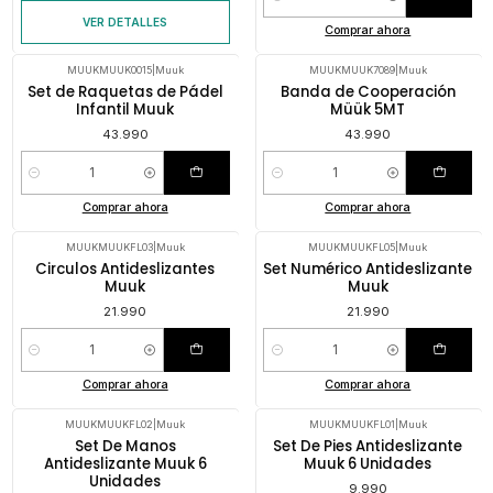
Cantidad
VER DETALLES
Comprar ahora
MUUKMUUK0015
|
Muuk
MUUKMUUK7089
|
Muuk
Set de Raquetas de Pádel
Banda de Cooperación
Infantil Muuk
Müük 5MT
43.990
43.990
Cantidad
Cantidad
Comprar ahora
Comprar ahora
MUUKMUUKFL03
|
Muuk
MUUKMUUKFL05
|
Muuk
Circulos Antideslizantes
Set Numérico Antideslizante
Muuk
Muuk
21.990
21.990
Cantidad
Cantidad
Comprar ahora
Comprar ahora
MUUKMUUKFL02
|
Muuk
MUUKMUUKFL01
|
Muuk
Set De Manos
Set De Pies Antideslizante
Antideslizante Muuk 6
Muuk 6 Unidades
Unidades
9.990