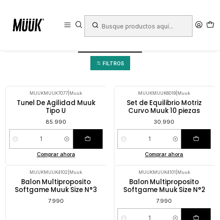
Inicio
Ropa Deportiva
Niño
Psicomotricidad
Psicomotricidad
FILTROS
MUUKMUUK7077
|
Muuk
MUUKMUUK6019
|
Muuk
Tunel De Agilidad Muuk
Set de Equilibrio Motriz
Tipo U
Curvo Muuk 10 piezas
85.990
30.990
Cantidad
Cantidad
Comprar ahora
Comprar ahora
MUUKMUUK4102
|
Muuk
MUUKMUUK4101
|
Muuk
No disponible
Balon Multiproposito
Balon Multiproposito
Softgame Muuk Size N°3
Softgame Muuk Size N°2
7.990
7.990